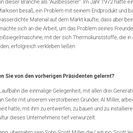
 in dieser Branche als "Ausbesserer". Im Jahr 1972 hatte ein
rkisen besaß, ein Problem mit seinem Endprodukt und bat 
 wasserdichte Material auf dem Markt kaufte, dass aber 
machte sich an die Arbeit, um das Problem seines Freundes
eißsiegelmaschine, mit der sich Thermokunststoffe, die in
en, erfolgreich verkleben ließen.
n Sie von den vorherigen Präsidenten gelernt?
aufbahn die einmalige Gelegenheit, mit allen drei Generati
e an Seite mit unserem verstorbenen Gründer, Al Miller, arbe
eit hatte, mit ihm zu entwerfen, zu bauen und zu installiere
Kultur dieses Unternehmens tief verwurzelt.
ng, übernahm sein Sohn Scott Miller die Leitung. Scott lei