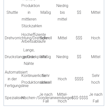
Produktion
Niedrig
Shuttle
in
Mäßig
bis
$$
Mittel
mittleren
mittel
Stückzahlen
Hocheffiziente
Drehvorrichtung/Drehteller
Schnell
Mittel
$$$
Hoch
Arbeitsabläufe
Lange,
Druckstange/Druckplatte
gerade
Mäßig
Niedrig
$$
Mittel
Nähte
Automatisiert
Kontinuierliche
Sehr
Sehr
in der
Hoch
$$$$
Produktionslinien
schnell
hoch
Fertigungslinie
Je nach
Mittel-
Je nach
Spezialisiert
Nischen-/Sonderanwendungen
$$$-$$$$
Fall
Hoch
Fall