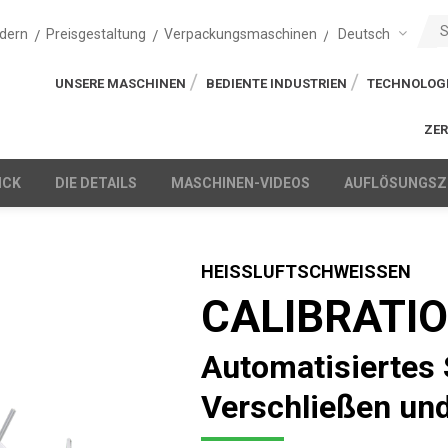
Deutsch
dern
Preisgestaltung
Verpackungsmaschinen
UNSERE MASCHINEN
BEDIENTE INDUSTRIEN
TECHNOLOG
ZER
ICK
DIE DETAILS
MASCHINEN-VIDEOS
AUFLÖSUNGS
HEISSLUFTSCHWEISSEN
CALIBRATI
Automatisiertes
Verschließen un