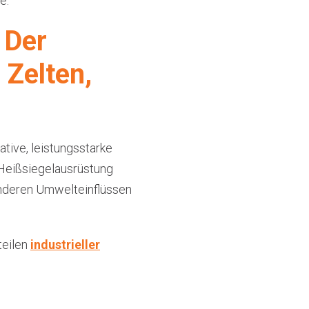
e.
 Der
 Zelten,
ative, leistungsstarke
 Heißsiegelausrüstung
 anderen Umwelteinflüssen
teilen
industrieller