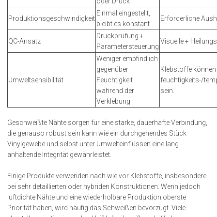
oder Druck
Einmal eingestellt,
Produktionsgeschwindigkeit
Erforderliche Aush
bleibt es konstant
Druckprüfung +
QC-Ansatz
Visuelle + Heilung
Parametersteuerung
Weniger empfindlich
gegenüber
Klebstoffe können
Umweltsensibilität
Feuchtigkeit
feuchtigkeits-/te
während der
sein.
Verklebung
Geschweißte Nähte sorgen für eine starke, dauerhafte Verbindung,
die genauso robust sein kann wie ein durchgehendes Stück
Vinylgewebe und selbst unter Umwelteinflüssen eine lang
anhaltende Integrität gewährleistet.
Einige Produkte verwenden nach wie vor Klebstoffe, insbesondere
bei sehr detaillierten oder hybriden Konstruktionen. Wenn jedoch
luftdichte Nähte und eine wiederholbare Produktion oberste
Priorität haben, wird häufig das Schweißen bevorzugt. Viele