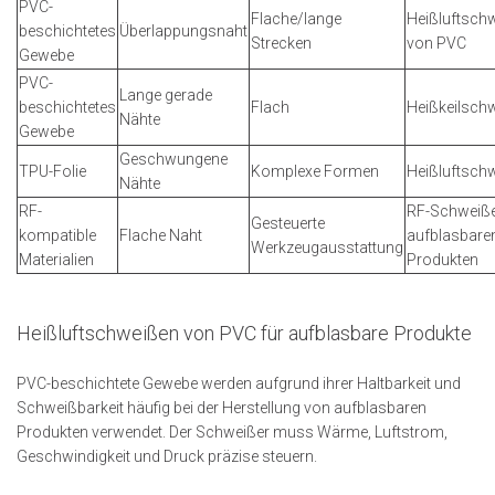
PVC-
Flache/lange
Heißluftsch
beschichtetes
Überlappungsnaht
Strecken
von PVC
Gewebe
PVC-
Lange gerade
beschichtetes
Flach
Heißkeilsch
Nähte
Gewebe
Geschwungene
TPU-Folie
Komplexe Formen
Heißluftsch
Nähte
RF-
RF-Schweiß
Gesteuerte
kompatible
Flache Naht
aufblasbare
Werkzeugausstattung
Materialien
Produkten
Heißluftschweißen von PVC für aufblasbare Produkte
PVC-beschichtete Gewebe werden aufgrund ihrer Haltbarkeit und
Schweißbarkeit häufig bei der Herstellung von aufblasbaren
Produkten verwendet. Der Schweißer muss Wärme, Luftstrom,
Geschwindigkeit und Druck präzise steuern.