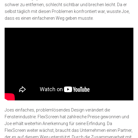
schwer zu entfernen, schlecht sichtbar und brechen leicht. Da er
selbst täglich mit diesen Problemen konfrontiert war, wusste Joe,
dass es einen einfacheren Weg geben musste.
Joes einfaches, problemlösendes Design verändert die
Fensterindustrie. FlexScreen hat zahlreiche Preise gewonnen und
Joe erhält weiterhin Anerkennung für seine Erfindung. Da
FlexScreen weiter wächst, braucht das Unternehmen einen Partner,
der es auf diesem Weg unterstützt. Durch die Zusammenarbeit mit